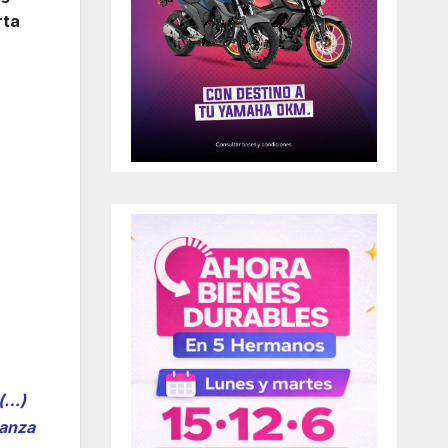
rta
 (…)
lanza