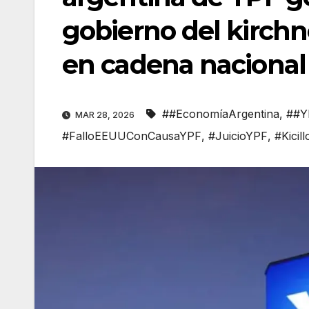
gobierno del kirchn
en cadena nacional
##EconomíaArgentina
,
##Y
MAR 28, 2026
#FalloEEUUConCausaYPF
,
#JuicioYPF
,
#Kicil