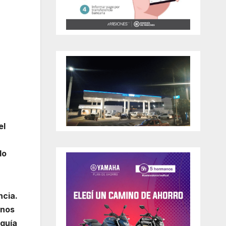
el
do
ncia.
enos
eguía