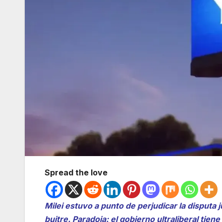
Spread the love
Milei estuvo a punto de perjudicar la disputa j
buitre. Paradoja: el gobierno ultraliberal tien