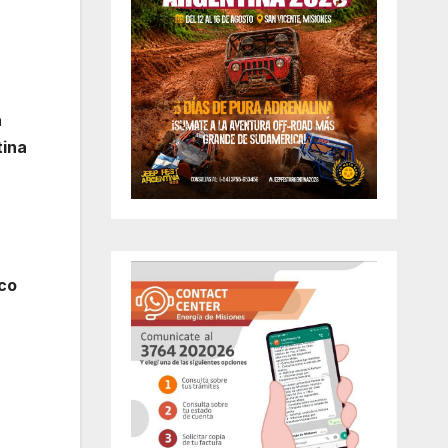
a
tina
ico