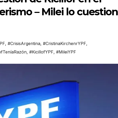
erismo – Milei lo cuestio
PF
,
#CrisisArgentina
,
#CristinaKirchenrYPF
,
lofTeníaRazón
,
#KicillofYPF
,
#MileiYPF