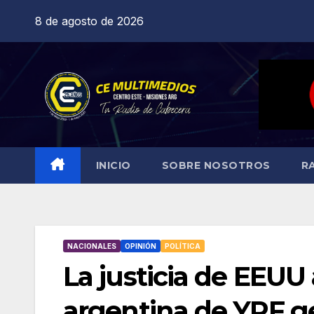
Saltar
8 de agosto de 2026
al
contenido
INICIO
SOBRE NOSOTROS
R
NACIONALES
OPINIÓN
POLÍTICA
La justicia de EEUU
argentina de YPF ges