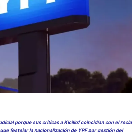
udicial porque sus críticas a Kicillof coincidían con el rec
e que festejar la nacionalización de YPF por gestión del