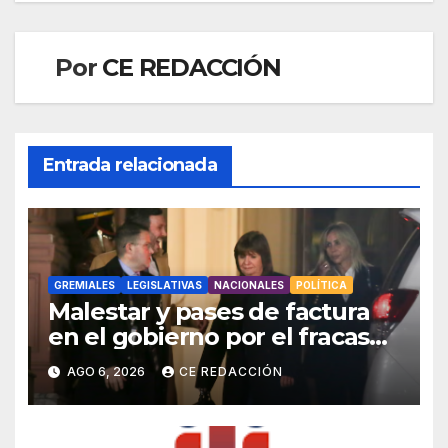
Por
CE REDACCIÓN
Entrada relacionada
GREMIALES
LEGISLATIVAS
NACIONALES
POLÍTICA
Malestar y pases de factura
en el gobierno por el fracaso
con la ley de Tierras –
AGO 6, 2026
CE REDACCIÓN
Movilizaciones y protestas
escalonadas