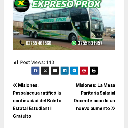
Post Views:
143
Navegación
Misiones:
Misiones: La Mesa
Passalacqua ratificó la
Paritaria Salarial
de
continuidad del Boleto
Docente acordó un
entradas
Estatal Estudiantil
nuevo aumento
Gratuito