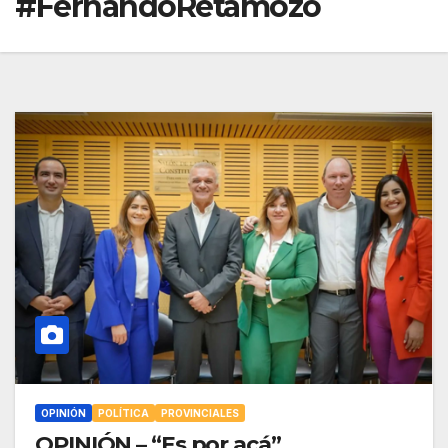
#FernandoRetamozo
OPINIÓN
POLÍTICA
PROVINCIALES
OPINIÓN – “Es por acá”