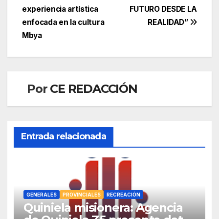
de
experiencia artística
FUTURO DESDE LA
entradas
enfocada en la cultura
REALIDAD”
Mbya
Por
CE REDACCIÓN
Entrada relacionada
GENERALES
PROVINCIALES
RECREACIÓN
Quiniela misionera: Agencia