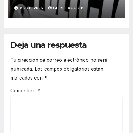
URVIII de San Vicente – Parte
AGO 8, 2026
CE REDACCIÓN
que abarca 24/72 Hs
recientes – Otros enlaces de
Misiones
Deja una respuesta
Tu dirección de correo electrónico no será
publicada.
Los campos obligatorios están
marcados con
*
Comentario
*