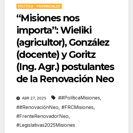
POLÍTICA
PROVINCIALES
“Misiones nos
importa”: Wieliki
(agricultor), González
(docente) y Goritz
(Ing. Agr.) postulantes
de la Renovación Neo
##PolíticaMisiones
,
ABR 27, 2025
##RenovaciónNeo
,
#FRCMisiones
,
#FrenteRenovadorNeo
,
#Legislativas2025Misiones