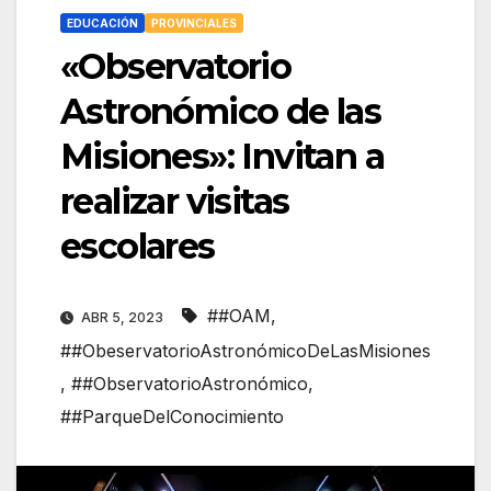
EDUCACIÓN
PROVINCIALES
«Observatorio
Astronómico de las
Misiones»: Invitan a
realizar visitas
escolares
##OAM
,
ABR 5, 2023
##ObeservatorioAstronómicoDeLasMisiones
,
##ObservatorioAstronómico
,
##ParqueDelConocimiento