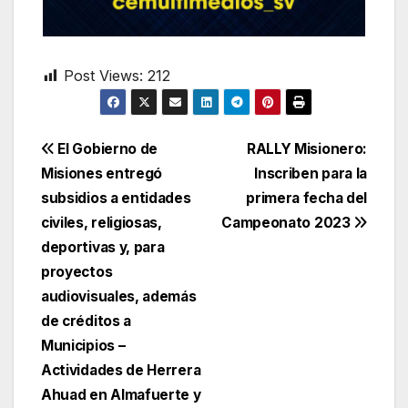
Post Views:
212
Navegación
El Gobierno de
RALLY Misionero:
Misiones entregó
Inscriben para la
de
subsidios a entidades
primera fecha del
entradas
civiles, religiosas,
Campeonato 2023
deportivas y, para
proyectos
audiovisuales, además
de créditos a
Municipios –
Actividades de Herrera
Ahuad en Almafuerte y