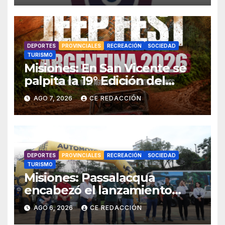
la INFO – Promos especiales
DEPORTES
PROVINCIALES
RECREACIÓN
SOCIEDAD
TURISMO
Misiones: En San Vicente se
palpita la 19° Edición del
«Jeep Fest» – Cronograma –
AGO 7, 2026
CE REDACCIÓN
detalles
DEPORTES
PROVINCIALES
RECREACIÓN
SOCIEDAD
TURISMO
Misiones: Passalacqua
encabezó el lanzamiento
provincial del 19° Jeep Fest y
AGO 6, 2026
CE REDACCIÓN
llamó a vivir la experiencia en