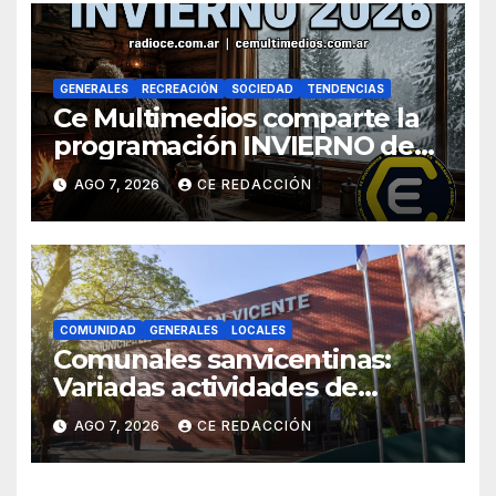
GENERALES
RECREACIÓN
SOCIEDAD
TENDENCIAS
Ce Multimedios comparte la
programación INVIERNO de
Radio Ce
AGO 7, 2026
CE REDACCIÓN
COMUNIDAD
GENERALES
LOCALES
Comunales sanvicentinas:
Variadas actividades de
interés general para todos los
AGO 7, 2026
CE REDACCIÓN
sectores