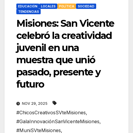
EDUCACIÓN
LOCALES
POLÍTICA
SOCIEDAD
TENDENCIAS
Misiones: San Vicente
celebró la creatividad
juvenil en una
muestra que unió
pasado, presente y
futuro
NOV 29, 2025
#ChicosCreativosSVteMisiones
,
#GalaInnovaciónSanVicenteMisiones
,
#MuniSVteMisiones
,