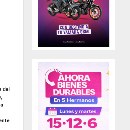
a del
s,
ra
r
ente