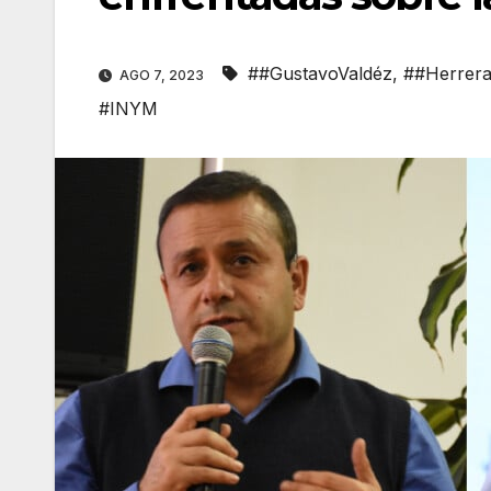
##GustavoValdéz
,
##Herrer
AGO 7, 2023
#INYM