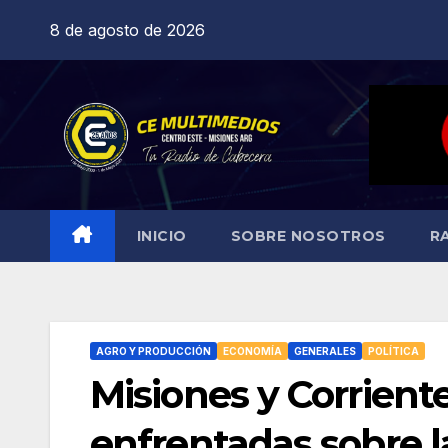
Saltar
8 de agosto de 2026
al
contenido
INICIO
SOBRE NOSOTROS
R
AGRO Y PRODUCCIÓN
ECONOMÍA
GENERALES
POLÍTICA
Misiones y Corriente
enfrentadas sobre 