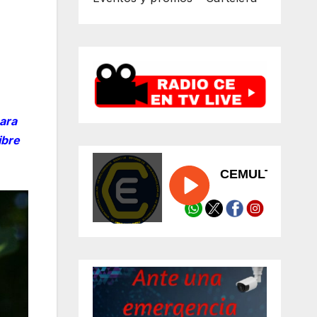
ara
ibre