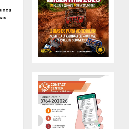
nunca
cas