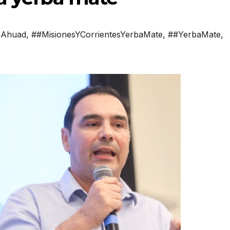
aAhuad
,
##MisionesYCorrientesYerbaMate
,
##YerbaMate
,