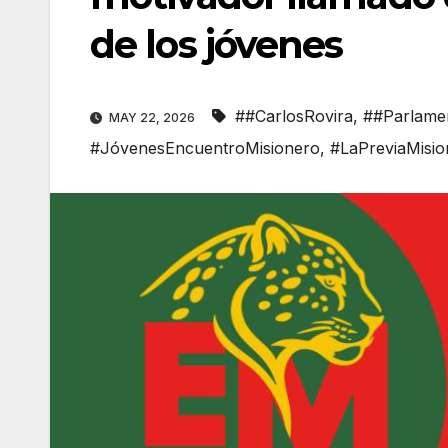
de los jóvenes
##CarlosRovira
,
##Parlame
MAY 22, 2026
#JóvenesEncuentroMisionero
,
#LaPreviaMisio