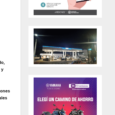
do,
 y
iones
ales