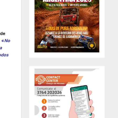
 de
.
«
No
a
todos