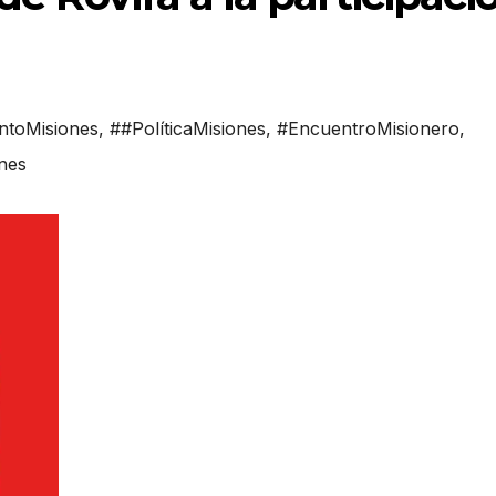
ntoMisiones
,
##PolíticaMisiones
,
#EncuentroMisionero
,
nes