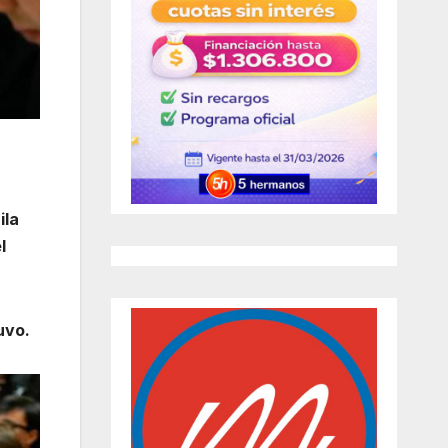
ila
l
uvo.