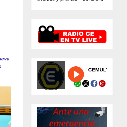
ueva
s