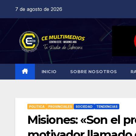
Saltar
7 de agosto de 2026
al
contenido
INICIO
SOBRE NOSOTROS
R
POLÍTICA
PROVINCIALES
SOCIEDAD
TENDENCIAS
Misiones: «Son el pr
motivador llamado d