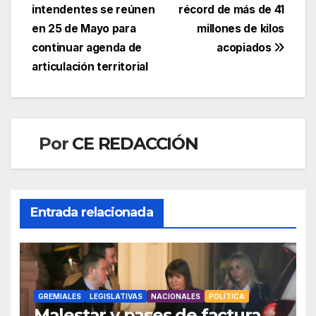
de
intendentes se reúnen
récord de más de 41
entradas
en 25 de Mayo para
millones de kilos
continuar agenda de
acopiados
articulación territorial
Por
CE REDACCIÓN
Entrada relacionada
GREMIALES
LEGISLATIVAS
NACIONALES
POLÍTICA
Malestar y pases de factura