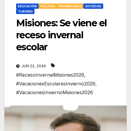
EDUCACIÓN
POLÍTICA
PROVINCIALES
SOCIEDAD
TURISMO
Misiones: Se viene el
receso invernal
escolar
JUN 22, 2026
#RecesoInvernalMisiones2026
,
#VacacionesEscolaresInvierno2026
,
#VacacionesInviernoMisiones2026