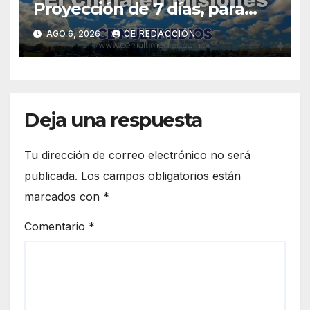
Proyección de 7 días, para
Zonas: Centro, Sur y Norte
AGO 6, 2026
CE REDACCIÓN
Deja una respuesta
Tu dirección de correo electrónico no será
publicada.
Los campos obligatorios están
marcados con
*
Comentario
*