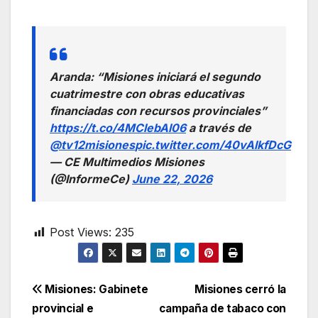
Aranda: “Misiones iniciará el segundo
cuatrimestre con obras educativas
financiadas con recursos provinciales”
https://t.co/4MClebAl06
a través de
@tv12misiones
pic.twitter.com/40vAlkfDcG
— CE Multimedios Misiones
(@InformeCe)
June 22, 2026
Post Views:
235
Navegación
Misiones: Gabinete
Misiones cerró la
provincial e
campaña de tabaco con