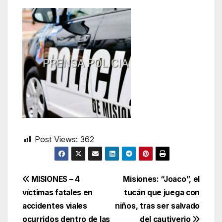
Post Views:
362
Navegación
MISIONES – 4
Misiones: “Joaco”, el
víctimas fatales en
tucán que juega con
de
accidentes viales
niños, tras ser salvado
ocurridos dentro de las
del cautiverio