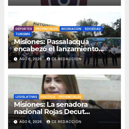
«Poceada» – Enlace con toda
la INFO – Promos especiales
DEPORTES
PROVINCIALES
RECREACIÓN
SOCIEDAD
TURISMO
Misiones: Passalacqua
encabezó el lanzamiento
provincial del 19° Jeep Fest y
AGO 6, 2026
CE REDACCIÓN
llamó a vivir la experiencia en
San Vicente
LEGISLATIVAS
POLÍTICA
PROVINCIALES
Misiones: La senadora
nacional Rojas Decut
conformó un monobloque
AGO 6, 2026
CE REDACCIÓN