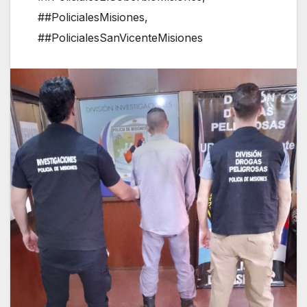
##PolicialesMisiones
,
##PolicialesSanVicenteMisiones