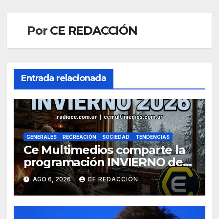
Por
CE REDACCIÓN
Entrada relacionada
GENERALES
RECREACIÓN
SOCIEDAD
TENDENCIAS
Ce Multimedios comparte la
programación INVIERNO de
Radio Ce
AGO 6, 2026
CE REDACCIÓN