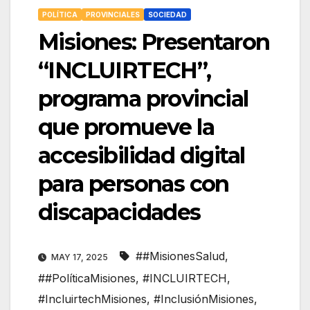
POLÍTICA
PROVINCIALES
SOCIEDAD
Misiones: Presentaron
“INCLUIRTECH”,
programa provincial
que promueve la
accesibilidad digital
para personas con
discapacidades
##MisionesSalud
,
MAY 17, 2025
##PolíticaMisiones
,
#INCLUIRTECH
,
#IncluirtechMisiones
,
#InclusiónMisiones
,