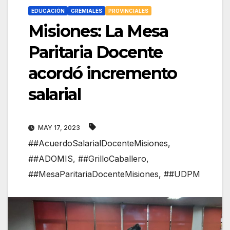
EDUCACIÓN
GREMIALES
PROVINCIALES
Misiones: La Mesa
Paritaria Docente
acordó incremento
salarial
MAY 17, 2023
##AcuerdoSalarialDocenteMisiones
,
##ADOMIS
,
##GrilloCaballero
,
##MesaParitariaDocenteMisiones
,
##UDPM