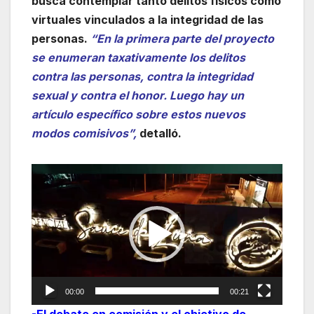
busca contemplar tanto delitos físicos como
virtuales vinculados a la integridad de las
personas.
“En la primera parte del proyecto
se enumeran taxativamente los delitos
contra las personas, contra la integridad
sexual y contra el honor. Luego hay un
artículo específico sobre estos nuevos
modos comisivos”,
detalló.
Reproductor
de
vídeo
00:00
00:21
-El debate en comisión y el objetivo de