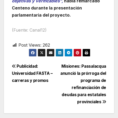
objetivas y verificables”,
había remarcado
Centeno durante la presentación
parlamentaria del proyecto.
(Fuente: Canal12)
Post Views:
262
Navegación
Publicidad:
Misiones: Passalacqua
Universidad FASTA –
anunció la prórroga del
de
carreras y promos
programa de
entradas
refinanciación de
deudas para estatales
provinciales