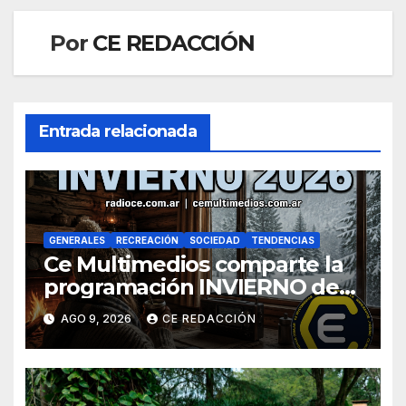
Por
CE REDACCIÓN
Entrada relacionada
GENERALES
RECREACIÓN
SOCIEDAD
TENDENCIAS
Ce Multimedios comparte la
programación INVIERNO de
Radio Ce
AGO 9, 2026
CE REDACCIÓN