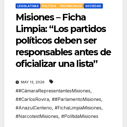
LEGISLATIVAS
POLÍTICA
PROVINCIALES
SOCIEDAD
Misiones – Ficha
Limpia: “Los partidos
políticos deben ser
responsables antes de
oficializar una lista”
MAY 13, 2026
##CámaraRepresentantesMisiones
,
##CarlosRovira
,
##ParlamentoMisiones
,
#AnazulCenteno
,
#FichaLimpiaMisiones
,
#NarcotestMisiones
,
#PolítidaMisiones