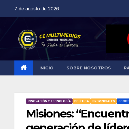
Saltar
7 de agosto de 2026
al
contenido
INICIO
SOBRE NOSOTROS
R
INNOVACIÓN Y TECNOLOGÍA
POLÍTICA
PROVINCIALES
SOCIE
Misiones: “Encuentr
generación de lídere