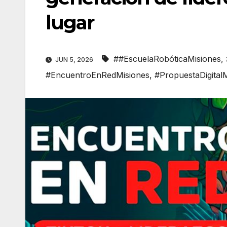
lugar
##EscuelaRobóticaMisiones
,
JUN 5, 2026
#EncuentroEnRedMisiones
,
#PropuestaDigital