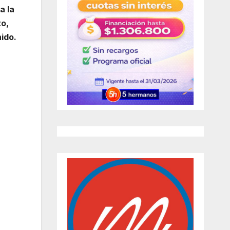
a la
to,
nido.