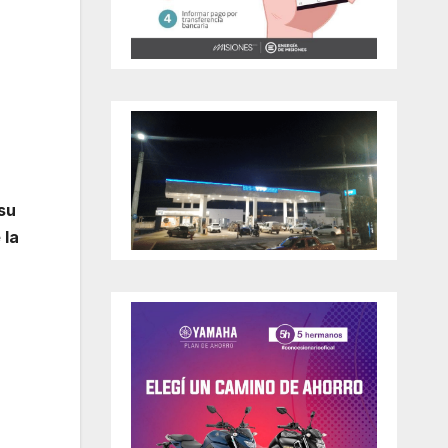
 su
 la