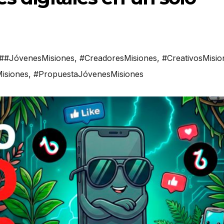
##JóvenesMisiones
,
#CreadoresMisiones
,
#CreativosMisio
Misiones
,
#PropuestaJóvenesMisiones