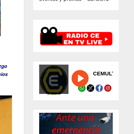
zgo
mios