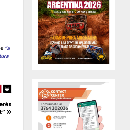
es
“a
tura
terés
ht”