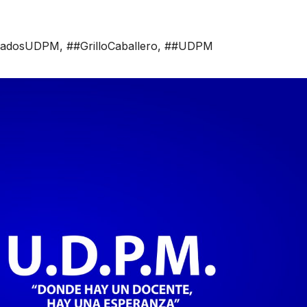
egadosUDPM
,
##GrilloCaballero
,
##UDPM