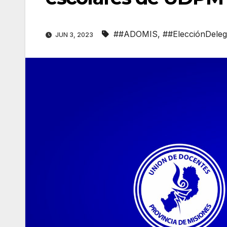
##ADOMIS
,
##ElecciónDel
JUN 3, 2023