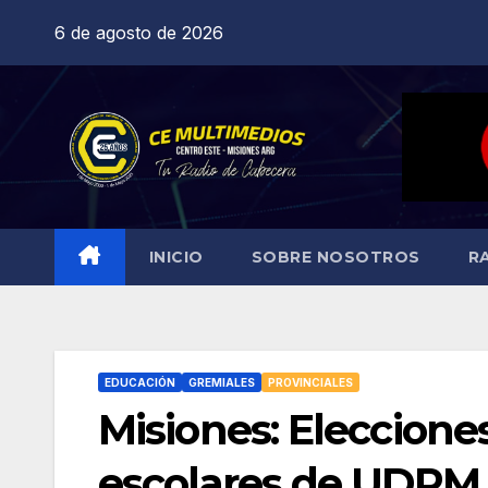
Saltar
6 de agosto de 2026
al
contenido
INICIO
SOBRE NOSOTROS
R
EDUCACIÓN
GREMIALES
PROVINCIALES
Misiones: Eleccione
escolares de UDPM