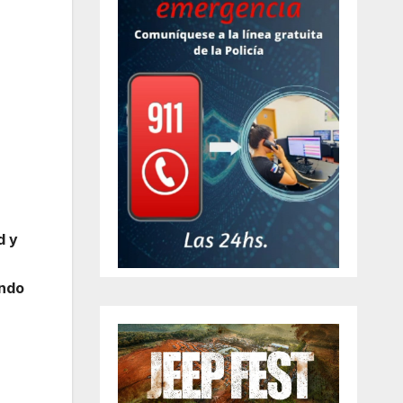
d y
ando