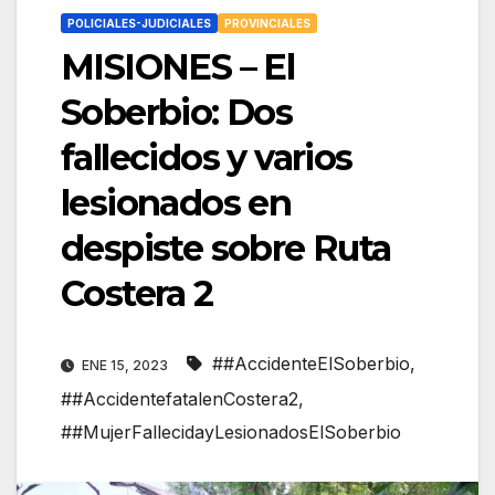
POLICIALES-JUDICIALES
PROVINCIALES
MISIONES – El
Soberbio: Dos
fallecidos y varios
lesionados en
despiste sobre Ruta
Costera 2
##AccidenteElSoberbio
,
ENE 15, 2023
##AccidentefatalenCostera2
,
##MujerFallecidayLesionadosElSoberbio