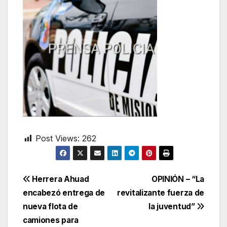
Post Views:
262
Navegación
Herrera Ahuad
OPINIÓN – “La
encabezó entrega de
revitalizante fuerza de
de
nueva flota de
la juventud”
entradas
camiones para