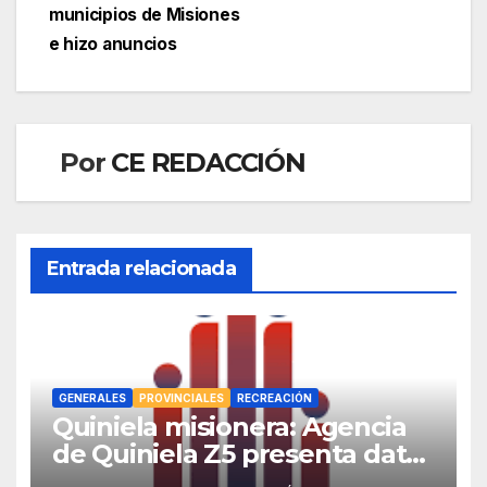
municipios de Misiones
e hizo anuncios
Por
CE REDACCIÓN
Entrada relacionada
GENERALES
PROVINCIALES
RECREACIÓN
Quiniela misionera: Agencia
de Quiniela Z5 presenta datos
de los sorteos y de la