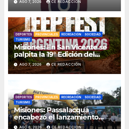
AGO 7, 2026
CE REDACCIÓN
«Poceada» – Enlace con toda
la INFO – Promos especiales
DEPORTES
PROVINCIALES
RECREACIÓN
SOCIEDAD
TURISMO
Misiones: En San Vicente se
palpita la 19° Edición del
«Jeep Fest» – Cronograma –
AGO 7, 2026
CE REDACCIÓN
detalles
DEPORTES
PROVINCIALES
RECREACIÓN
SOCIEDAD
TURISMO
Misiones: Passalacqua
encabezó el lanzamiento
provincial del 19° Jeep Fest y
AGO 6, 2026
CE REDACCIÓN