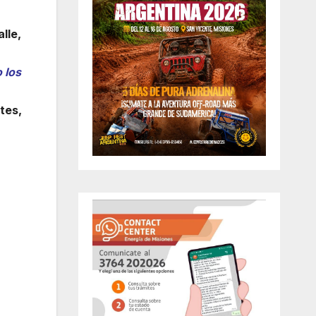
lle,
 los
tes,