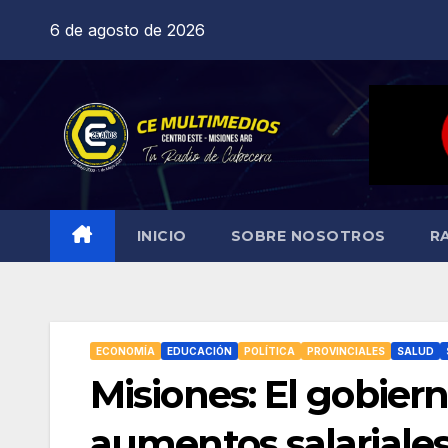
Saltar
6 de agosto de 2026
al
contenido
INICIO
SOBRE NOSOTROS
R
ECONOMÍA
EDUCACIÓN
POLÍTICA
PROVINCIALES
SALUD
Misiones: El gobiern
aumentos salariales