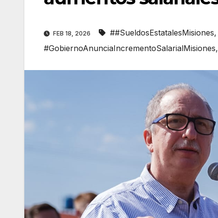
##SueldosEstatalesMisiones
FEB 18, 2026
#GobiernoAnunciaIncrementoSalarialMisiones