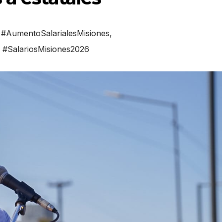
,
#AumentoSalarialesMisiones
,
,
#SalariosMisiones2026