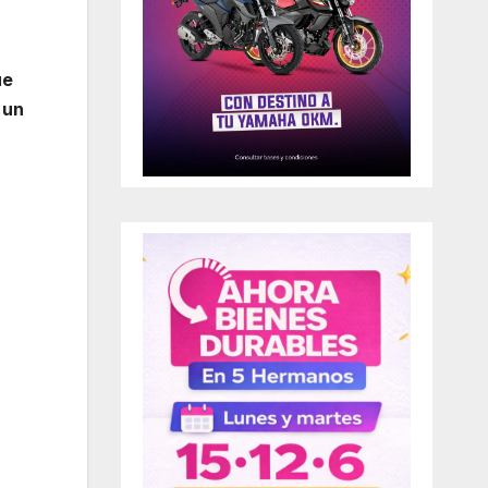
ue
 un