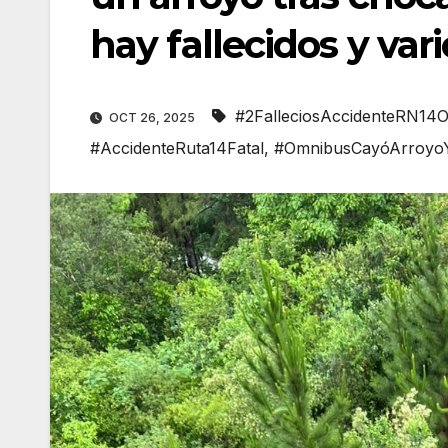
hay fallecidos y var
#2FalleciosAccidenteRN14O
OCT 26, 2025
#AccidenteRuta14Fatal
,
#OmnibusCayóArroyoY