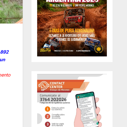
 892
 un
ento