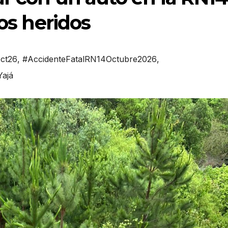
ios heridos
ct26
,
#AccidenteFatalRN14Octubre2026
,
ajá