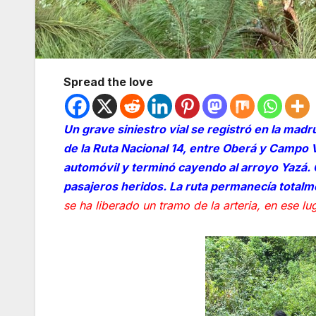
Spread the love
Un grave siniestro vial se registró en la ma
de la Ruta Nacional 14, entre Oberá y Campo V
automóvil y terminó cayendo al arroyo Yazá. 
pasajeros heridos. La ruta permanecía totalm
se ha liberado un tramo de la arteria, en ese lu