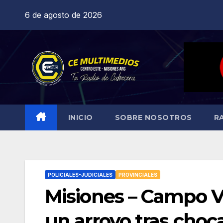
Saltar
6 de agosto de 2026
al
contenido
INICIO
SOBRE NOSOTROS
R
POLICIALES-JUDICIALES
PROVINCIALES
Misiones – Campo Vi
un arroyo tras choc