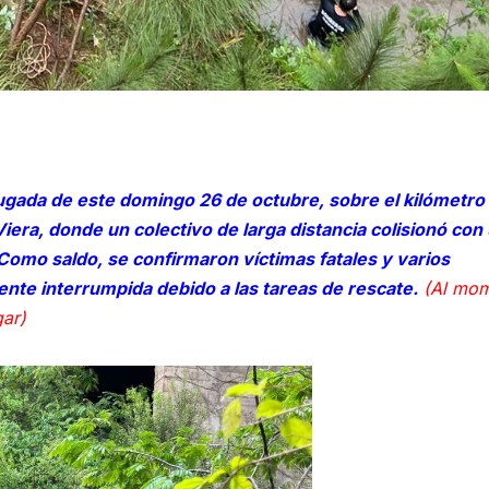
drugada de este domingo 26 de octubre, sobre el kilómetro
iera, donde un colectivo de larga distancia colisionó con
Como saldo, se confirmaron víctimas fatales y varios
ente interrumpida debido a las tareas de rescate.
(Al mom
gar)