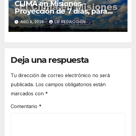
CLIMA en Misiones –
Proyección de 7 días, para
Zonas: Centro, Sur y Norte
AGO 6, 2026
CE REDACCIÓN
Deja una respuesta
Tu dirección de correo electrónico no será
publicada.
Los campos obligatorios están
marcados con
*
Comentario
*