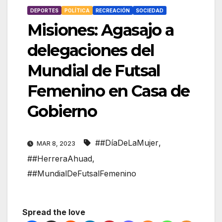
DEPORTES
POLÍTICA
RECREACIÓN
SOCIEDAD
Misiones: Agasajo a
delegaciones del
Mundial de Futsal
Femenino en Casa de
Gobierno
##DíaDeLaMujer
,
MAR 8, 2023
##HerreraAhuad
,
##MundialDeFutsalFemenino
Spread the love