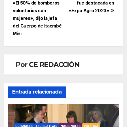
«El 50% de bomberos
fue destacada en
de
voluntarios son
«Expo Agro 2023»
entradas
mujeres», dijo la jefa
del Cuerpo de Itaembé
Miní
Por
CE REDACCIÓN
Entrada relacionada
GREMIALES
LEGISLATIVAS
NACIONALES
POLÍTICA