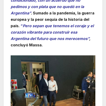
condicionado, con un acuerdo que no
pedimos y con plata que no quedó en la
Argentina”
.
Sumado a la pandemia, la guerra
europea y la peor sequía de la historia del
país.
“
Pero sepan que tenemos el coraje y el
corazón vibrante para construir esa
Argentina del futuro que nos merecemos”
,
concluyó Massa.