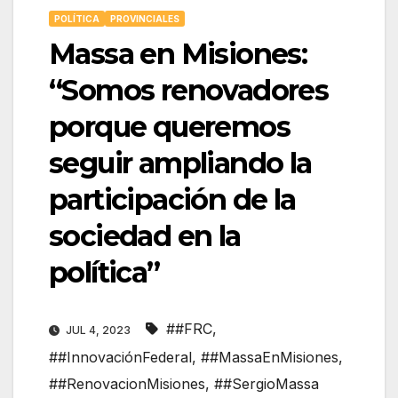
POLÍTICA
PROVINCIALES
Massa en Misiones:
“Somos renovadores
porque queremos
seguir ampliando la
participación de la
sociedad en la
política”
##FRC
,
JUL 4, 2023
##InnovaciónFederal
,
##MassaEnMisiones
,
##RenovacionMisiones
,
##SergioMassa