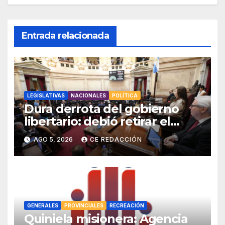
Entrada relacionada
LEGISLATIVAS
NACIONALES
POLÍTICA
Dura derrota del gobierno
libertario: debió retirar el
capítulo de extranjerización
AGO 5, 2026
CE REDACCIÓN
de tierras por falta de votos
GENERALES
PROVINCIALES
RECREACIÓN
Quiniela misionera: Agencia