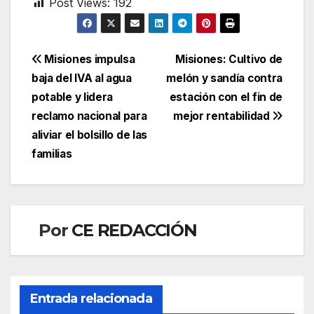
Post Views:
192
Navegación
Misiones impulsa
Misiones: Cultivo de
baja del IVA al agua
melón y sandía contra
de
potable y lidera
estación con el fin de
entradas
reclamo nacional para
mejor rentabilidad
aliviar el bolsillo de las
familias
Por
CE REDACCIÓN
Entrada relacionada