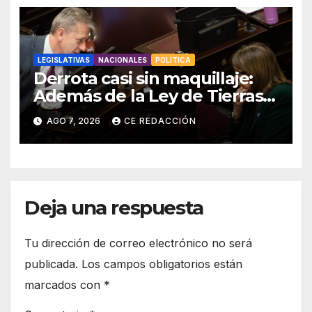
LEGISLATIVAS
NACIONALES
POLÍTICA
Derrota casi sin maquillaje:
Además de la Ley de Tierras,
el gobierno también tuvo que
AGO 7, 2026
CE REDACCIÓN
retirar el manejo del fuego
Deja una respuesta
Tu dirección de correo electrónico no será
publicada.
Los campos obligatorios están
marcados con
*