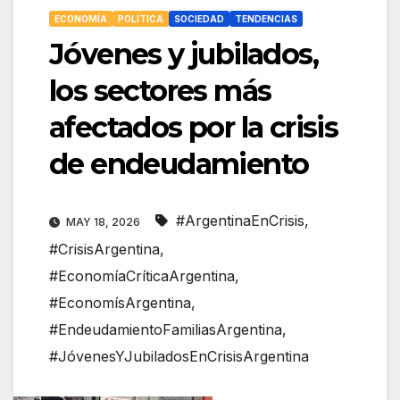
ECONOMÍA
POLÍTICA
SOCIEDAD
TENDENCIAS
Jóvenes y jubilados,
los sectores más
afectados por la crisis
de endeudamiento
#ArgentinaEnCrisis
,
MAY 18, 2026
#CrisisArgentina
,
#EconomíaCríticaArgentina
,
#EconomísArgentina
,
#EndeudamientoFamiliasArgentina
,
#JóvenesYJubiladosEnCrisisArgentina