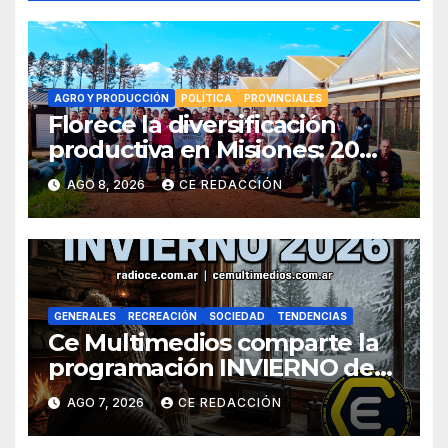
AGRO Y PRODUCCIÓN
POLÍTICA
PROVINCIALES
Florece la diversificación
productiva en Misiones: 20
familias tabacaleras
AGO 8, 2026
CE REDACCIÓN
incorporan la floricultura en
siete municipios
GENERALES
RECREACIÓN
SOCIEDAD
TENDENCIAS
Ce Multimedios comparte la
programación INVIERNO de
Radio Ce
AGO 7, 2026
CE REDACCIÓN