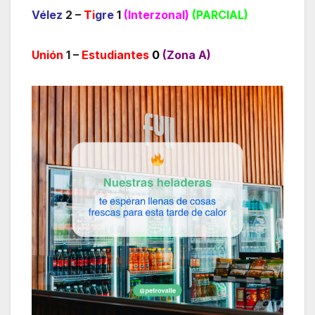
Vélez
2 –
Ti
gre
1
(Interzonal)
(PARCIAL)
Unión
1 –
Estudiantes
0
(Zona A)