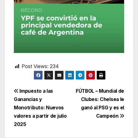
Post Views:
234
Navegación
Impuesto a las
FÚTBOL – Mundial de
Ganancias y
Clubes: Chelsea le
de
Monotributo: Nuevos
ganó al PSG y es el
entradas
valores a partir de julio
Campeón
2025