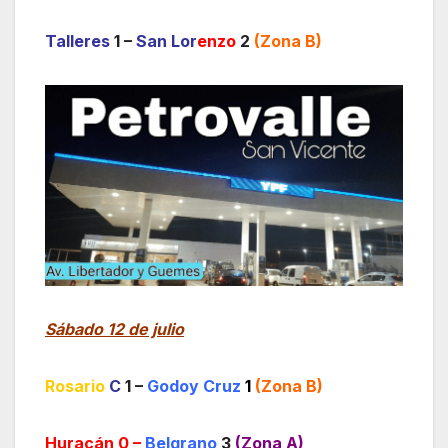
Talleres
1 –
San Lor
enzo
2
(Zona B)
Sábado 12 de julio
Rosario
C
1 –
Godoy Cruz
1
(Zona B)
Huracán
0 –
Belgrano
3
(Zona A)