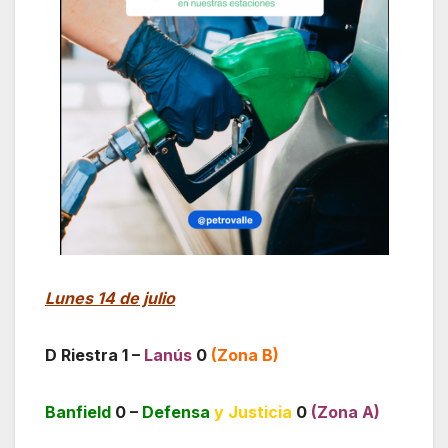
Lunes 14 de julio
D Riestra 1 –
Lanús
0
(Zona B)
Banfield
0 –
Defensa
y Justicia
0
(Zona A)