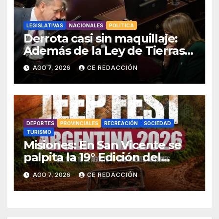
LEGISLATIVAS
NACIONALES
POLÍTICA
Derrota casi sin maquillaje:
Además de la Ley de Tierras,
el gobierno también tuvo que
AGO 7, 2026
CE REDACCIÓN
retirar el manejo del fuego
DEPORTES
PROVINCIALES
RECREACIÓN
SOCIEDAD
TURISMO
Misiones: En San Vicente se
palpita la 19° Edición del
«Jeep Fest» – Cronograma –
AGO 7, 2026
CE REDACCIÓN
detalles