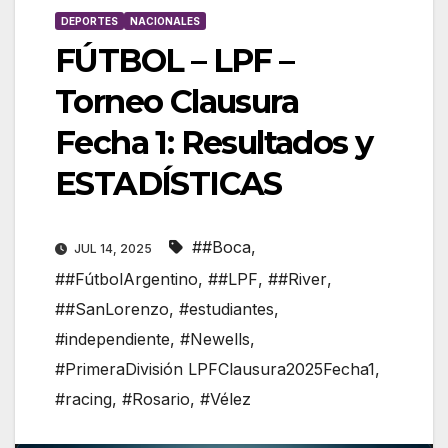
DEPORTES
NACIONALES
FÚTBOL – LPF –
Torneo Clausura
Fecha 1: Resultados y
ESTADÍSTICAS
##Boca
,
JUL 14, 2025
##FútbolArgentino
,
##LPF
,
##River
,
##SanLorenzo
,
#estudiantes
,
#independiente
,
#Newells
,
#PrimeraDivisión LPFClausura2025Fecha1
,
#racing
,
#Rosario
,
#Vélez