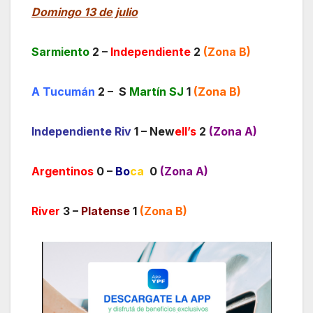
Domingo 13 de julio
Sarmiento
2 –
Independiente
2
(Zona B)
A Tucumán
2 – S
Martín SJ
1
(Zona B)
Independiente Riv
1 – New
ell’s
2
(Zona A)
Argentinos
0 –
Bo
ca
0
(Zona A)
River
3 –
Platense
1
(Zona B)