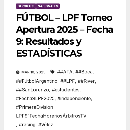
DEPORTES
NACIONALES
FÚTBOL – LPF Torneo
Apertura 2025 – Fecha
9: Resultados y
ESTADÍSTICAS
##AFA
,
##Boca
,
MAR 10, 2025
##FútbolArgentino
,
##LPF
,
##River
,
##SanLorenzo
,
#estudiantes
,
#Fecha9LPF2025
,
#independiente
,
#PrimeraDivisión
LPF9ªFechaHorariosÁrbitrosTV
,
#racing
,
#Vélez