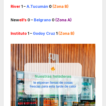
River
1 –
A.Tucumán
0
(Zona B)
New
ell’s
0 –
Belgrano
0
(Zona A)
Instituto
1 –
Godoy Cruz
1
(Zona B)