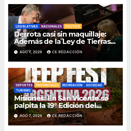
LEGISLATIVAS
NACIONALES
POLÍTICA
Derrota casi sin maquillaje:
Además de la Ley de Tierras,
el gobierno también tuvo que
AGO 7, 2026
CE REDACCIÓN
retirar el manejo del fuego
DEPORTES
PROVINCIALES
RECREACIÓN
SOCIEDAD
TURISMO
Misiones: En San Vicente se
palpita la 19° Edición del
«Jeep Fest» – Cronograma –
AGO 7, 2026
CE REDACCIÓN
detalles