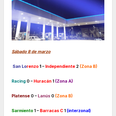
Sábado 8 de marzo
San Lo
renzo
1
–
Independiente
2
(Zona B)
Racing
0 –
Huracán
1
(Zona A)
Platense
0 –
Lanús
0
(Zona B)
Sarmiento
1 –
Barracas C
1
(interzonal)