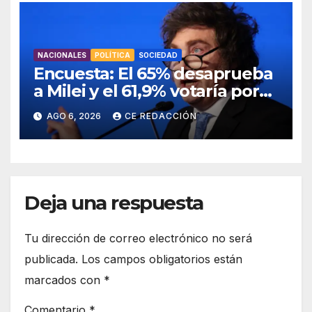
NACIONALES
POLÍTICA
SOCIEDAD
Encuesta: El 65% desaprueba
a Milei y el 61,9% votaría por
un cambio el año que viene
AGO 6, 2026
CE REDACCIÓN
Deja una respuesta
Tu dirección de correo electrónico no será
publicada.
Los campos obligatorios están
marcados con
*
Comentario
*