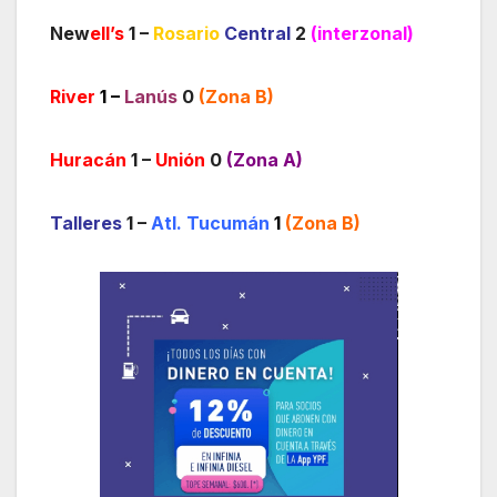
New
ell’s
1 –
Rosario
Central
2
(interzonal)
River
1
–
Lanús
0
(Zona B)
Huracán
1 –
Unión
0
(Zona A)
Talleres
1 –
Atl. Tucumán
1
(Zona B)