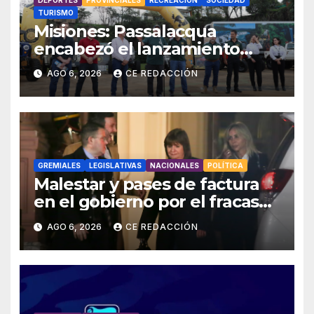
TURISMO
Misiones: Passalacqua
encabezó el lanzamiento
provincial del 19° Jeep Fest y
AGO 6, 2026
CE REDACCIÓN
llamó a vivir la experiencia en
San Vicente
GREMIALES
LEGISLATIVAS
NACIONALES
POLÍTICA
Malestar y pases de factura
en el gobierno por el fracaso
con la ley de Tierras –
AGO 6, 2026
CE REDACCIÓN
Movilizaciones y protestas
escalonadas