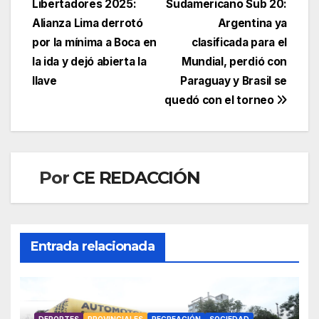
Libertadores 2025:
Sudamericano Sub 20:
de
Alianza Lima derrotó
Argentina ya
entradas
por la mínima a Boca en
clasificada para el
la ida y dejó abierta la
Mundial, perdió con
llave
Paraguay y Brasil se
quedó con el torneo
Por
CE REDACCIÓN
Entrada relacionada
DEPORTES
PROVINCIALES
RECREACIÓN
SOCIEDAD