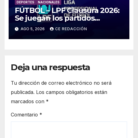
DEPORTES
NACIONALES
FÚTBOL – LPF Clausura 2026:
Se juegan los partidos
pendientes Fecha 2:
AGO 5, 2026
CE REDACCIÓN
Boca/Estudiantes,
Tigre/Belgrano y Unión/Lanús
Deja una respuesta
Tu dirección de correo electrónico no será
publicada.
Los campos obligatorios están
marcados con
*
Comentario
*