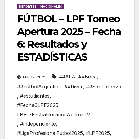
DEPORTES
NACIONALES
FÚTBOL – LPF Torneo
Apertura 2025 – Fecha
6: Resultados y
ESTADÍSTICAS
##AFA
,
##Boca
,
FEB 17, 2025
##FútbolArgentino
,
##River
,
##SanLorenzo
,
#estudiantes
,
#Fecha6LPF2025
LPF6ªFechaHorariosÁbitrosTV
,
#independiente
,
#LigaProfesionalFútbol2025
,
#LPF2025
,