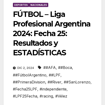
DEPORTES
NACIONALES
FÚTBOL – Liga
Profesional Argentina
2024: Fecha 25:
Resultados y
ESTADÍSTICAS
##AFA
,
##Boca
,
DIC 2, 2024
##FútbolArgentino
,
##LPF
,
##PrimeraDivision
,
##River
,
##SanLorenzo
,
#Fecha25LPF
,
#independiente
,
#LPF25Fecha
,
#racing
,
#Vélez