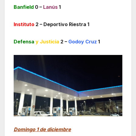
Banfield
0 –
Lanús
1
Instituto
2 – Deportivo Riestra 1
Defensa
y Justicia
2 –
Godoy Cruz
1
Domingo 1 de diciembre