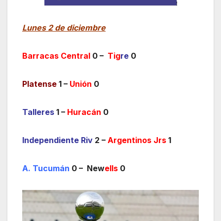
Lunes 2 de diciembre
Barracas Central
0 –
Tig
re
0
Platense
1 –
Unión
0
Talleres
1 –
Huracán
0
Independiente Riv
2 –
Argentinos Jrs
1
A. Tucumán
0 – New
ells
0