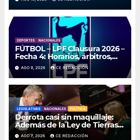
Horarios, resultados y
CLASIFICADOS
DEPORTES
NACIONALES
FÚTBOL – LPF Clausura 2026 –
Fecha 4: Horarios, árbitros,
TV, resultados –
AGO 9, 2026
CE REDACCIÓN
ESTADÍSTICAS y detalles
LEGISLATIVAS
NACIONALES
POLÍTICA
Derrota casi sin maquillaje:
Además de la Ley de Tierras,
el gobierno también tuvo que
AGO 7, 2026
CE REDACCIÓN