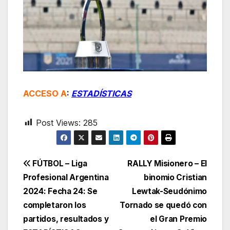
ACCESO A
:
ESTADÍSTICAS
Post Views:
285
Navegación
FÚTBOL – Liga
RALLY Misionero – El
Profesional Argentina
binomio Cristian
de
2024: Fecha 24: Se
Lewtak-Seudónimo
entradas
completaron los
Tornado se quedó con
partidos, resultados y
el Gran Premio