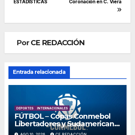
ESTADÍSTICAS
Coronación en C. Viera
Por
CE REDACCIÓN
Entrada relacionada
DEPORTES
INTERNACIONALES
FÚTBOL – Copas Conmebol
Libertadores y Sudamericana
2026 – Octavos de Final:
AGO 10, 2026
CE REDACCIÓN