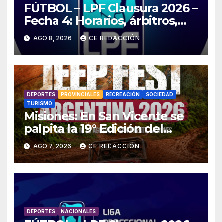
FÚTBOL – LPF Clausura 2026 –
Fecha 4: Horarios, árbitros,
TV, resultados –
AGO 8, 2026
CE REDACCIÓN
ESTADÍSTICAS y detalles
DEPORTES
PROVINCIALES
RECREACIÓN
SOCIEDAD
TURISMO
Misiones: En San Vicente se
palpita la 19° Edición del
«Jeep Fest» – Cronograma –
AGO 7, 2026
CE REDACCIÓN
detalles
DEPORTES
NACIONALES