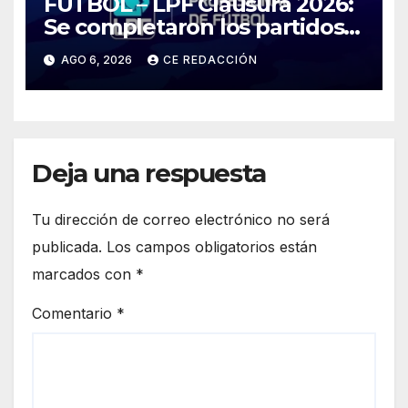
FÚTBOL – LPF Clausura 2026:
Se completaron los partidos
pendientes Fecha 2:
AGO 6, 2026
CE REDACCIÓN
Boca/Estudiantes,
Tigre/Belgrano y Unión/Lanús
Deja una respuesta
Tu dirección de correo electrónico no será
publicada.
Los campos obligatorios están
marcados con
*
Comentario
*