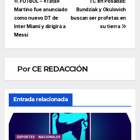
Navegación
FÚTBOL – «Tata»
TC en Posadas:
Martino fue anunciado
Bundziak y Okulovich
de
como nuevo DT de
buscan ser profetas en
entradas
Inter Miami y dirigirá a
su tierra
Messi
Por
CE REDACCIÓN
Entrada relacionada
DEPORTES
NACIONALES