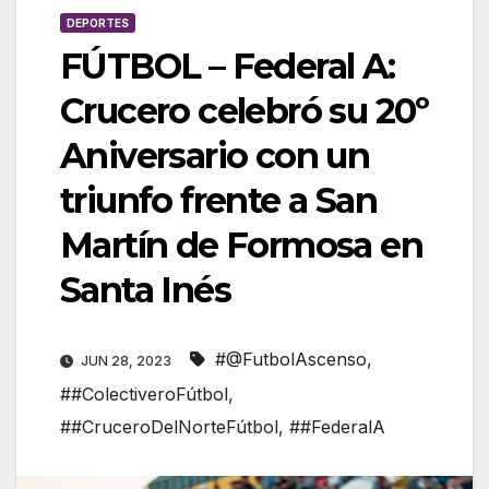
DEPORTES
FÚTBOL – Federal A:
Crucero celebró su 20º
Aniversario con un
triunfo frente a San
Martín de Formosa en
Santa Inés
#@FutbolAscenso
,
JUN 28, 2023
##ColectiveroFútbol
,
##CruceroDelNorteFútbol
,
##FederalA