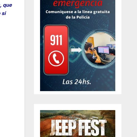
, que
 si