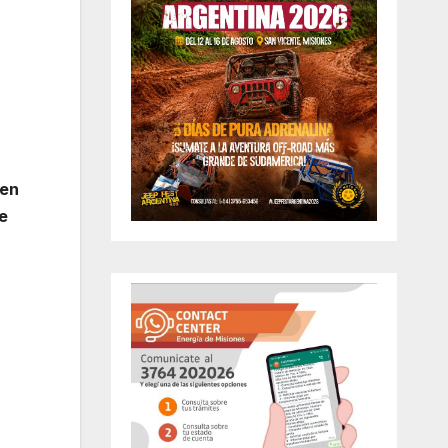
 en
se