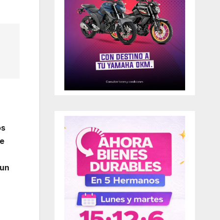
os
te
 un