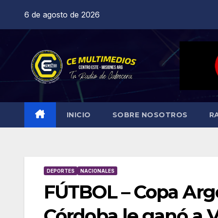
Saltar
6 de agosto de 2026
al
contenido
INICIO
SOBRE NOSOTROS
R
DEPORTES
NACIONALES
FÚTBOL – Copa Arge
Córdoba le ganó a V