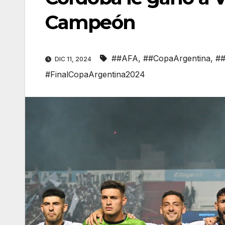
Campeón
##AFA
,
##CopaArgentina
,
##
DIC 11, 2024
#FinalCopaArgentina2024