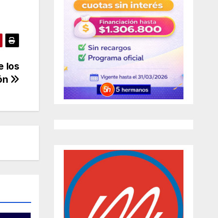
e los
lón