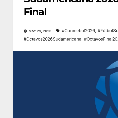
Final
#Conmebol2026
,
#FútbolS
MAY 29, 2026
#Octavos2026Sudamericana
,
#OctavosFinal2