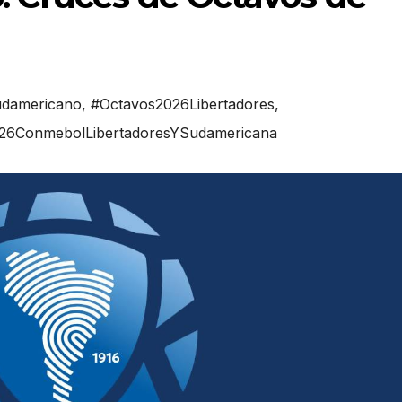
udamericano
,
#Octavos2026Libertadores
,
026ConmebolLibertadoresYSudamericana