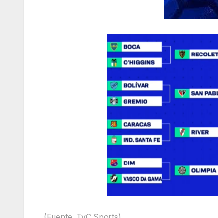
(Fuente: TyC Sports)