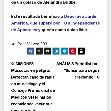
de un golazo de Alejandro Budke.
Este resultado benefició a
Deportivo Jardín
América, que superó por 1-0 a Independiente
de Apóstoles
y quedó como único líder.
Post Views:
203
Navegación
MISIONES –
ANÁLISIS Periodístico –
Mascotas en peligro:
“Sumar para seguir
de
Detectan caso de rabia
creciendo”
entradas
en murciélago y el
Consejo Profesional de
Médicos Veterinarios
recomienda vacunar a
perros y gatos