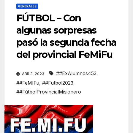
GENERALES
FÚTBOL – Con
algunas sorpresas
pasó la segunda fecha
del provincial FeMiFu
##ExAlumnos453
,
ABR 3, 2023
##FeMIFu
,
##Futbol2023
,
##FútbolProvincialMisionero