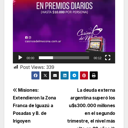
00:00
00:12
Post Views:
339
Navegación
Misiones:
La deuda externa
Extendieron la Zona
argentina superó los
de
Franca de Iguazú a
u$s300.000 millones
entradas
Posadas y B. de
en el segundo
Irigoyen
trimestre, el nivel más