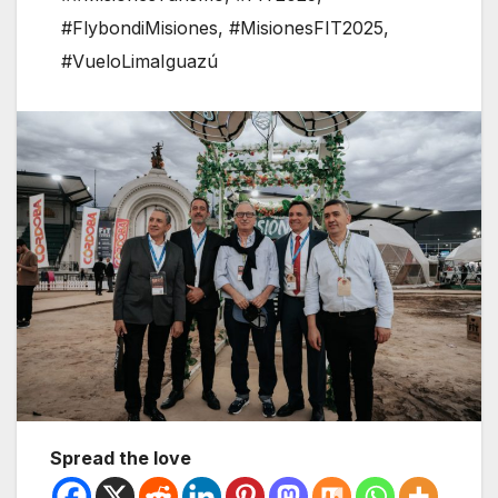
#FlybondiMisiones
,
#MisionesFIT2025
,
#VueloLimaIguazú
Spread the love