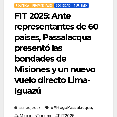
POLÍTICA
PROVINCIALES
SOCIEDAD
TURISMO
FIT 2025: Ante
representantes de 60
países, Passalacqua
presentó las
bondades de
Misiones y un nuevo
vuelo directo Lima-
Iguazú
##HugoPassalacqua
,
SEP 30, 2025
##MisionesTurismo
,
#FIT2025
,