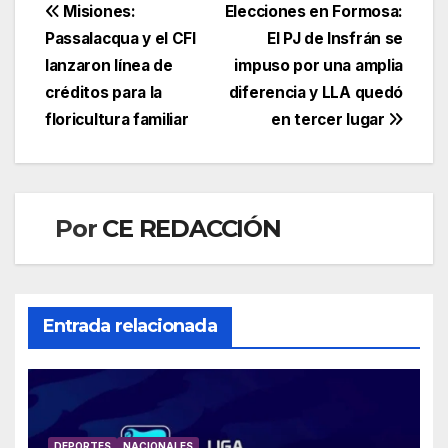
Navegación
Misiones:
Elecciones en Formosa:
Passalacqua y el CFI
El PJ de Insfrán se
de
lanzaron línea de
impuso por una amplia
entradas
créditos para la
diferencia y LLA quedó
floricultura familiar
en tercer lugar
Por
CE REDACCIÓN
Entrada relacionada
DEPORTES
NACIONALES