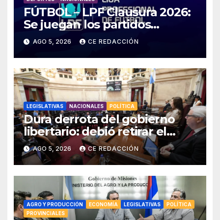
FÚTBOL – LPF Clausura 2026:
Se juegan los partidos
pendientes Fecha 2:
AGO 5, 2026
CE REDACCIÓN
Boca/Estudiantes,
Tigre/Belgrano y Unión/Lanús
LEGISLATIVAS
NACIONALES
POLÍTICA
Dura derrota del gobierno
libertario: debió retirar el
capítulo de extranjerización
AGO 5, 2026
CE REDACCIÓN
de tierras por falta de votos
AGRO Y PRODUCCIÓN
ECONOMÍA
LEGISLATIVAS
POLÍTICA
PROVINCIALES