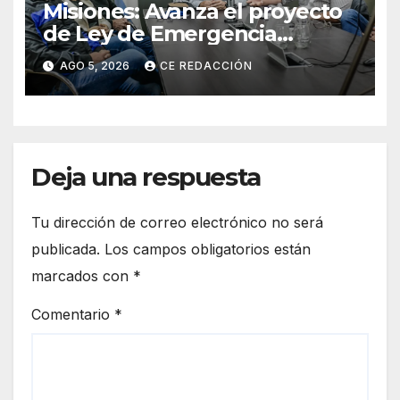
Misiones: Avanza el proyecto
de Ley de Emergencia
Yerbatera: “Se demostró que
AGO 5, 2026
CE REDACCIÓN
la desregulación no
funcionó”
Deja una respuesta
Tu dirección de correo electrónico no será
publicada.
Los campos obligatorios están
marcados con
*
Comentario
*