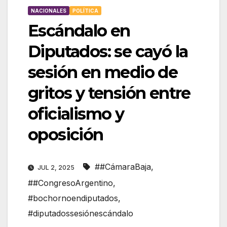
NACIONALES
POLÍTICA
Escándalo en
Diputados: se cayó la
sesión en medio de
gritos y tensión entre
oficialismo y
oposición
##CámaraBaja
,
JUL 2, 2025
##CongresoArgentino
,
#bochornoendiputados
,
#diputadossesiónescándalo