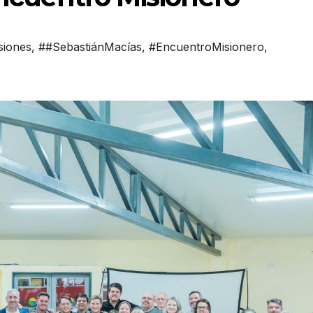
siones
,
##SebastiánMacías
,
#EncuentroMisionero
,