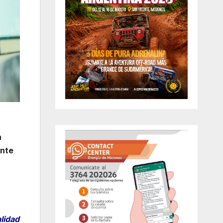
a
ente
lidad