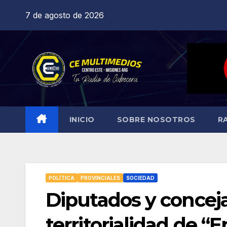
Saltar
7 de agosto de 2026
al
contenido
INICIO
SOBRE NOSOTROS
R
POLÍTICA
PROVINCIALES
SOCIEDAD
Diputados y conceja
territorialidad de “