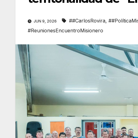
##CarlosRovira
,
##PolíticaMi
JUN 9, 2026
#ReunionesEncuentroMisionero