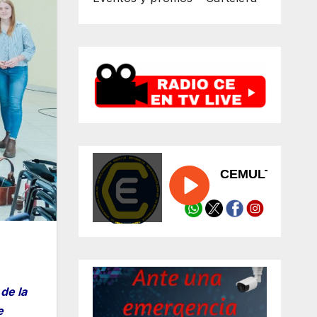
 de la
e