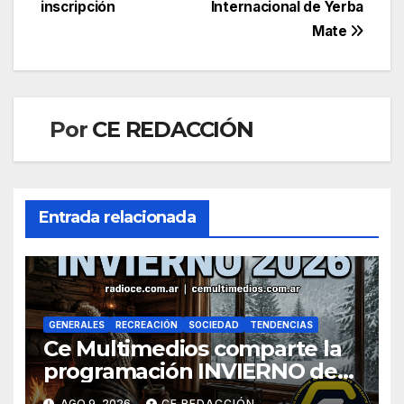
entradas
inscripción
Internacional de Yerba
Mate
Por
CE REDACCIÓN
Entrada relacionada
GENERALES
RECREACIÓN
SOCIEDAD
TENDENCIAS
Ce Multimedios comparte la
programación INVIERNO de
Radio Ce
AGO 9, 2026
CE REDACCIÓN