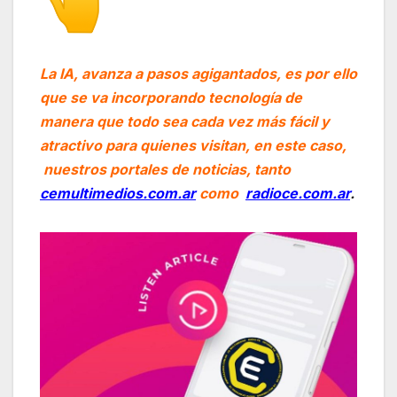
La IA, avanza a pasos agigantados, es por ello
que se va incorporando tecnología de
manera que todo sea cada vez más fácil y
atractivo para quienes visitan, en este caso,
nuestros portales de noticias, tanto
cemultimedios.com.ar
como
radioce.com.ar
.