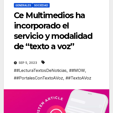
GENERALES
SOCIEDAD
Ce Multimedios ha
incorporado el
servicio y modalidad
de “texto a voz”
SEP 5, 2023
##LecturaTextosDeNoticias
,
##MOW
,
##PortalesConTextoAVoz
,
##TextoAVoz