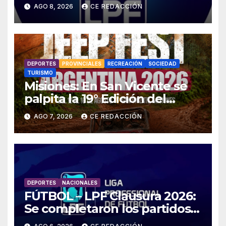
TV, resultados –
AGO 8, 2026
CE REDACCIÓN
ESTADÍSTICAS y detalles
DEPORTES
PROVINCIALES
RECREACIÓN
SOCIEDAD
TURISMO
Misiones: En San Vicente se
palpita la 19° Edición del
«Jeep Fest» – Cronograma –
AGO 7, 2026
CE REDACCIÓN
detalles
DEPORTES
NACIONALES
FÚTBOL – LPF Clausura 2026:
Se completaron los partidos
pendientes Fecha 2: