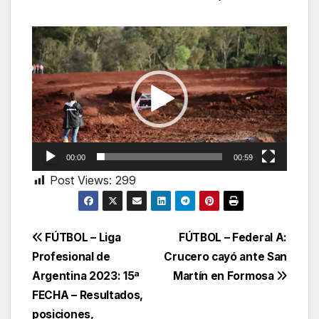
Reproductor
de
vídeo
00:00
00:59
Post Views:
299
Navegación
FÚTBOL – Liga
FÚTBOL – Federal A:
Profesional de
Crucero cayó ante San
de
Argentina 2023: 15ª
Martín en Formosa
entradas
FECHA – Resultados,
posiciones,