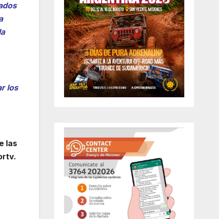
tados
a
la
r los
e las
ortv.