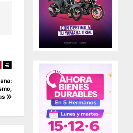
ana:
ismo,
nas