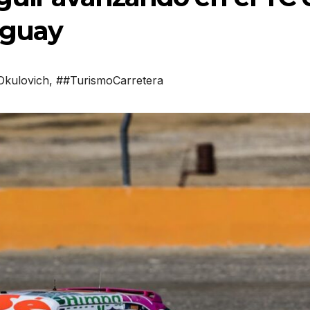
uguay
Okulovich
,
##TurismoCarretera