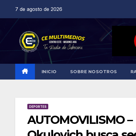
Saltar
7 de agosto de 2026
al
contenido
INICIO
SOBRE NOSOTROS
R
DEPORTES
AUTOMOVILISMO – E
Okulovich busca se