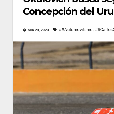
Concepción del Ur
##Automovilismo
,
##Carlos
ABR 28, 2023