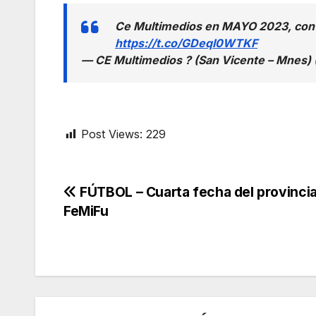
Ce Multimedios en MAYO 2023, con 
https://t.co/GDeqI0WTKF
— CE Multimedios ? (San Vicente – Mnes
Post Views:
229
Navegación
FÚTBOL – Cuarta fecha del provincia
FeMiFu
de
entradas