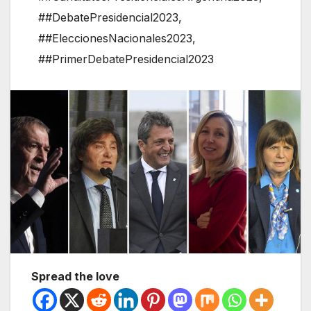
##DebatePresidencial2023
,
##EleccionesNacionales2023
,
##PrimerDebatePresidencial2023
Spread the love