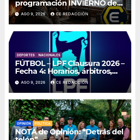
programación INVIERNO de
Radio Ce
AGO 9, 2026
CE REDACCIÓN
DEPORTES
NACIONALES
FÚTBOL – LPF Clausura 2026 –
Fecha 4: Horarios, árbitros,
TV, resultados –
AGO 9, 2026
CE REDACCIÓN
ESTADÍSTICAS y detalles
OPINIÓN
POLÍTICA
NOTA de Opinión: “Detrás del
telón”