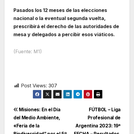
Pasados los 12 meses de las elecciones
nacional o la eventual segunda vuelta,
prescribirá el derecho de las autoridades de
mesa y delegados a percibir esos viáticos.
(Fuente: M1)
Post Views:
307
Navegación
Misiones: En el Día
FÚTBOL – Liga
del Medio Ambiente,
Profesional de
de
«Feria de la
Argentina 2023: 19ª
Biodiversidad” por el 5º
FECHA – Resultados,