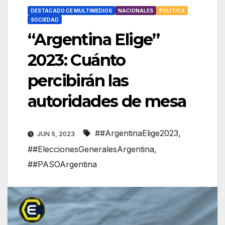
DESTACADO CE MULTIMEDIOS
NACIONALES
POLÍTICA
SOCIEDAD
“Argentina Elige”
2023: Cuánto
percibirán las
autoridades de mesa
##ArgentinaElige2023
,
JUN 5, 2023
##EleccionesGeneralesArgentina
,
##PASOArgentina