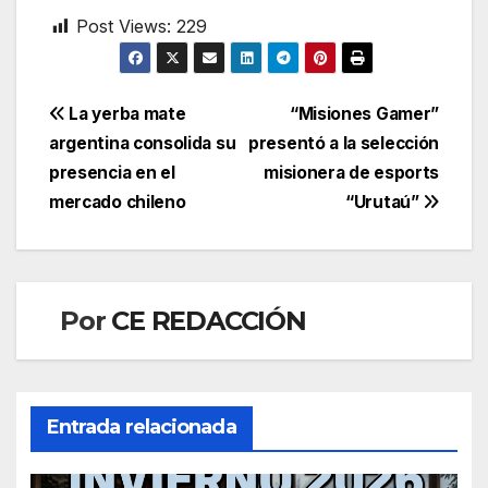
Post Views:
229
Navegación
La yerba mate
“Misiones Gamer”
argentina consolida su
presentó a la selección
de
presencia en el
misionera de esports
entradas
mercado chileno
“Urutaú”
Por
CE REDACCIÓN
Entrada relacionada