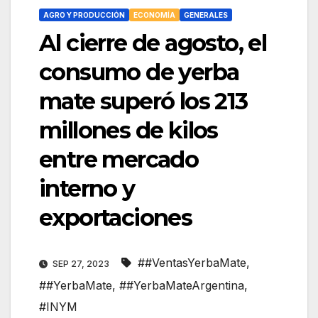
AGRO Y PRODUCCIÓN
ECONOMÍA
GENERALES
Al cierre de agosto, el
consumo de yerba
mate superó los 213
millones de kilos
entre mercado
interno y
exportaciones
##VentasYerbaMate
,
SEP 27, 2023
##YerbaMate
,
##YerbaMateArgentina
,
#INYM