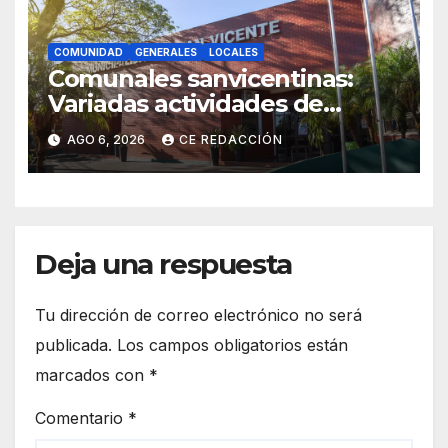
COMUNIDAD
GENERALES
LOCALES
Comunales sanvicentinas:
Variadas actividades de
interés general para todos los
AGO 6, 2026
CE REDACCIÓN
sectores
Deja una respuesta
Tu dirección de correo electrónico no será
publicada.
Los campos obligatorios están
marcados con
*
Comentario
*