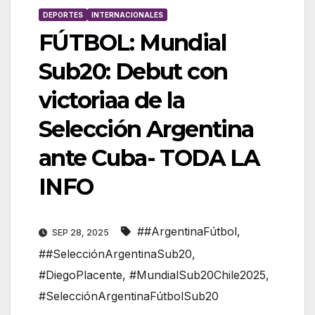
DEPORTES
INTERNACIONALES
FÚTBOL: Mundial
Sub20: Debut con
victoriaa de la
Selección Argentina
ante Cuba- TODA LA
INFO
##ArgentinaFútbol
,
SEP 28, 2025
##SelecciónArgentinaSub20
,
#DiegoPlacente
,
#MundialSub20Chile2025
,
#SelecciónArgentinaFútbolSub20