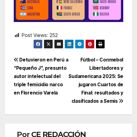
Post Views:
252
Navegación
Detuvieron en Perú a
Fútbol – Conmebol
“Pequeño J”, presunto
Libertadores y
de
autor intelectual del
Sudamericana 2025: Se
entradas
triple femicidio narco
jugaron Cuartos de
en Florencio Varela
Final: resultados y
clasificados a Semis
Por
CE REDACCIÓN