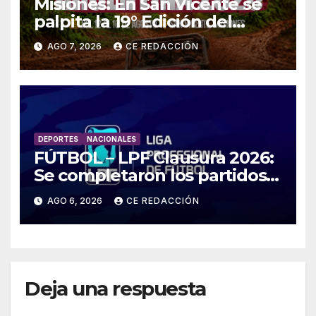
Misiones: En San Vicente se
palpita la 19° Edición del
«Jeep Fest» – Cronograma –
AGO 7, 2026
CE REDACCIÓN
detalles
DEPORTES
NACIONALES
FÚTBOL – LPF Clausura 2026:
Se completaron los partidos
pendientes Fecha 2:
AGO 6, 2026
CE REDACCIÓN
Boca/Estudiantes,
Tigre/Belgrano y Unión/Lanús
Deja una respuesta