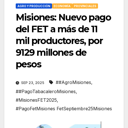
AGRO Y PRODUCCIÓN
ECONOMÍA
PROVINCIALES
Misiones: Nuevo pago
del FET a más de 11
mil productores, por
9129 millones de
pesos
##AgroMisiones
,
SEP 23, 2025
##PagoTabacaleroMisiones
,
#MisionesFET2025
,
#PagoFetMisiones FetSeptiembre25Misiones