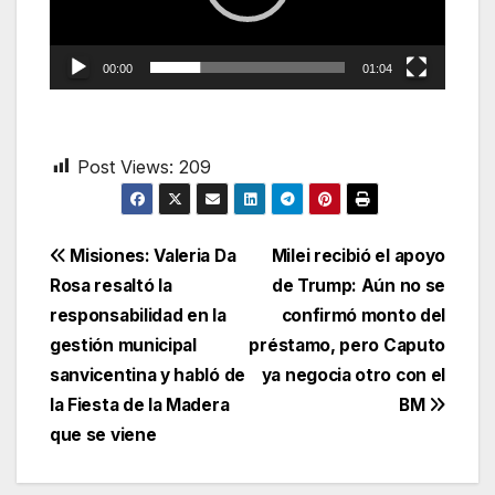
00:00
01:04
Post Views:
209
Navegación
Misiones: Valeria Da
Milei recibió el apoyo
Rosa resaltó la
de Trump: Aún no se
de
responsabilidad en la
confirmó monto del
entradas
gestión municipal
préstamo, pero Caputo
sanvicentina y habló de
ya negocia otro con el
la Fiesta de la Madera
BM
que se viene