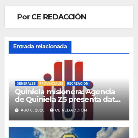
Por
CE REDACCIÓN
Entrada relacionada
GENERALES
PROVINCIALES
RECREACIÓN
Quiniela misionera: Agencia
de Quiniela Z5 presenta datos
de los sorteos y de la
AGO 6, 2026
CE REDACCIÓN
«Poceada» – Enlace con toda
la INFO – Promos especiales