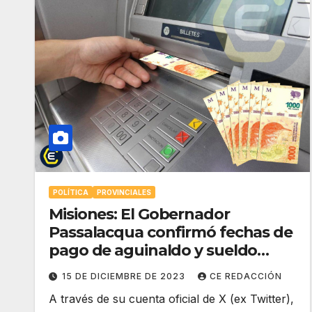
POLÍTICA
PROVINCIALES
Misiones: El Gobernador
Passalacqua confirmó fechas de
pago de aguinaldo y sueldo
diciembre a trabajadores del
15 DE DICIEMBRE DE 2023
CE REDACCIÓN
Estado provincial
A través de su cuenta oficial de X (ex Twitter),