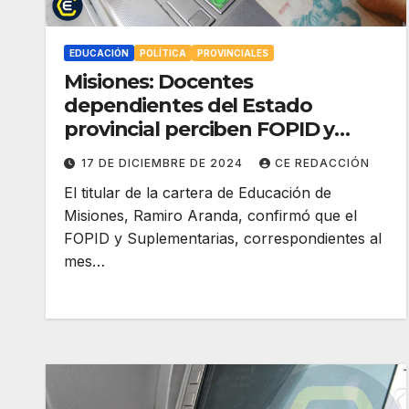
EDUCACIÓN
POLÍTICA
PROVINCIALES
Misiones: Docentes
dependientes del Estado
provincial perciben FOPID y
Suplementarias – Asueto
17 DE DICIEMBRE DE 2024
CE REDACCIÓN
administrativo para días 24 y 31
El titular de la cartera de Educación de
Misiones, Ramiro Aranda, confirmó que el
FOPID y Suplementarias, correspondientes al
mes…